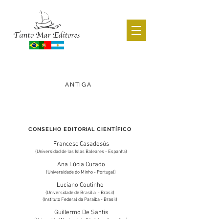
CATÁLOGO ACADÊMICO
ANTIGA
voltar
CONSELHO EDITORIAL CIENTÍFICO
Francesc Casadesús
(Universidad de las Islas Baleares - Espanha)
Ana Lúcia Curado
(Universidade do Minho - Portugal)
Luciano Coutinho
(Universidade de Brasília - Brasil)
(Instituto Federal da Paraíba - Brasil)
Guillermo De Santis