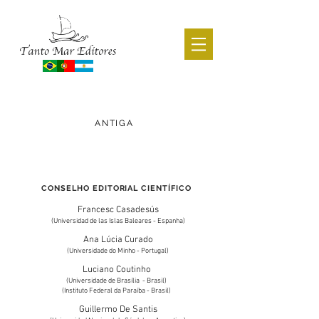
CATÁLOGO ACADÊMICO
ANTIGA
voltar
CONSELHO EDITORIAL CIENTÍFICO
Francesc Casadesús
(Universidad de las Islas Baleares - Espanha)
Ana Lúcia Curado
(Universidade do Minho - Portugal)
Luciano Coutinho
(Universidade de Brasília - Brasil)
(Instituto Federal da Paraíba - Brasil)
Guillermo De Santis