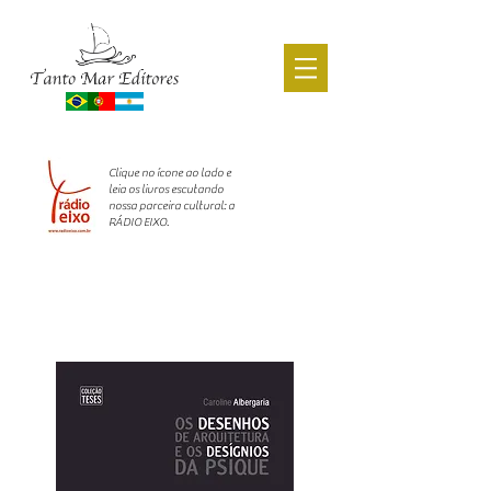
CATÁLOGO ACADÊMICO
Clique no ícone ao lado e
leia os livros escutando
nossa parceira cultural: a
RÁDIO EIXO.
- LANÇAMENTOS -