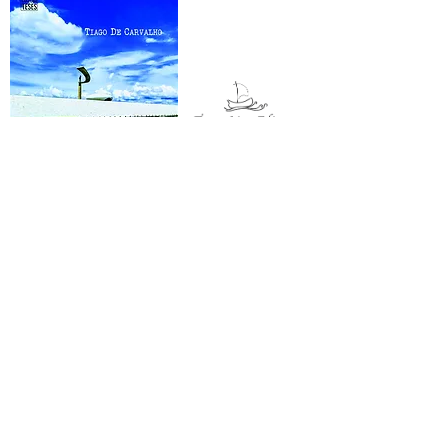
O IDEAL DO PRÍNCIPE E A CIDADE IDEAL:
reflexões sobre o mundo antigo em
diálogo com os
fundamenta
da
construção de Brasília
Tiago De Carvalho