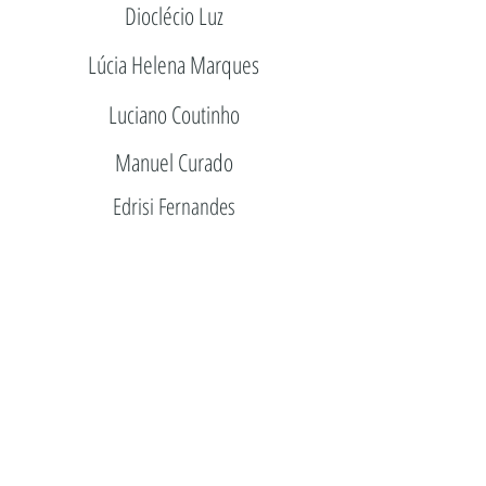
Dioclécio Luz
Lúcia Helena Marques
Luciano Coutinho
Manuel Curado
Edrisi Fernandes
Sandra Araújo
Tiago De Carvalho
Copyright
2018-2022
por Alessandro Eloy Braga para TANTO MAR EDITORES -
tantomareditores@gmail.com