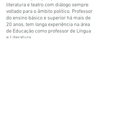
literatura e teatro com diálogo sempre
voltado para o âmbito político. Professor
do ensino básico e superior há mais de
20 anos, tem longa experiência na área
de Educação como professor de Língua
e Literatura.
Obras do autor na Tanto Mar:
O IDEAL DO PRÍNCIPE E A CIDADE IDEAL:
reflexões sobre o mundo antigo em
diálogo com os fvndamenta da
construção de Brasília
POEMAS DE IMITAÇÃO E DE FAVORES DOS
AMIGOS E POETAS
LIMITES DO HUMANO
Copyright
2018-2022
por Alessandro Eloy Braga para TANTO MAR EDITORES -
tantomareditores@gmail.com