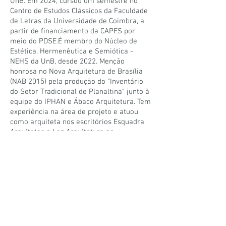
UnB. Em 2024, cursou um semestre no
Centro de Estudos Clássicos da Faculdade
de Letras da Universidade de Coimbra, a
partir de financiamento da CAPES por
meio do PDSE.É membro do Núcleo de
Estética, Hermenêutica e Semiótica -
NEHS da UnB, desde 2022. Menção
honrosa no Nova Arquitetura de Brasília
(NAB 2015) pela produção do "Inventário
do Setor Tradicional de Planaltina" junto à
equipe do IPHAN e Ábaco Arquitetura. Tem
experiência na área de projeto e atuou
como arquiteta nos escritórios Esquadra
Arquitetos e Lez Arquitetura na
elaboração de projetos residenciais e
comerciais desde a etapa de estudo
preliminar até projeto executivo. Tem
interesse em História e Crítica da
Arquitetura e Urbanismo, Arquitetura
moderna e contemporânea, espaço
público, Prática profissional, Arte, Estética
e Psicologia.