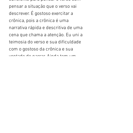
pensar a situação que o verso vai
descrever. É gostoso exercitar a
crônica, pois a crônica é uma
narrativa rápida e descritiva de uma
cena que chama a atenção. Eu uni a
teimosia do verso e sua dificuldade
com o gostoso da crônica e sua
vontade de narrar. Ainda tem um
elemento aqui nessa mistura
brasileira de gêneros, minha paixão
pelo Teatro. Eu só gosto de narrar se
a cena puder parecer ser montada
num palco: um adeus a um amor, um
monólogo trágico, uma cena cômica,
um retrato de alegria, um outro
retrato de desespero, uma imitação
poética, um ato absurdo ou
fantástico.