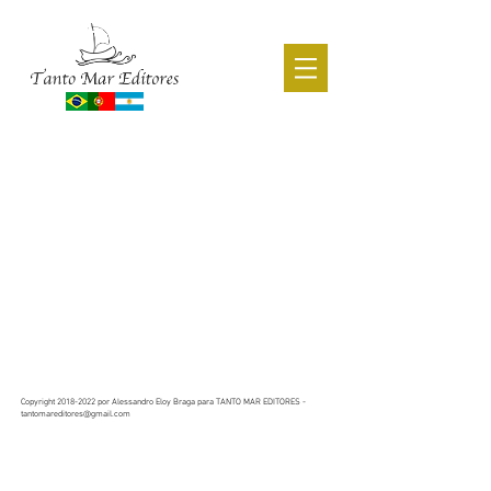
CATÁLOGO ACADÊMICO
Copyright
2018-2022
por Alessandro Eloy Braga para TANTO MAR EDITORES -
tantomareditores@gmail.com